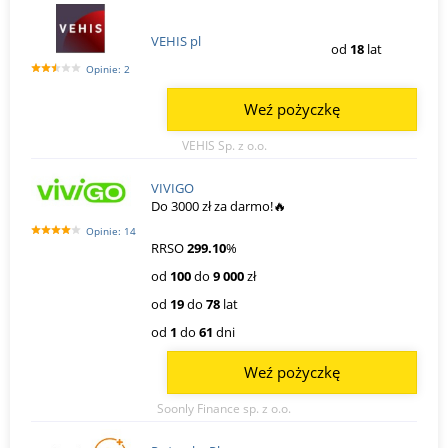
VEHIS pl
od
18
lat
Opinie: 2
Weź pożyczkę
VEHIS Sp. z o.o.
VIVIGO
Do 3000 zł za darmo!🔥
Opinie: 14
RRSO
299.10
%
od
100
do
9 000
zł
od
19
do
78
lat
od
1
do
61
dni
Weź pożyczkę
Soonly Finance sp. z o.o.