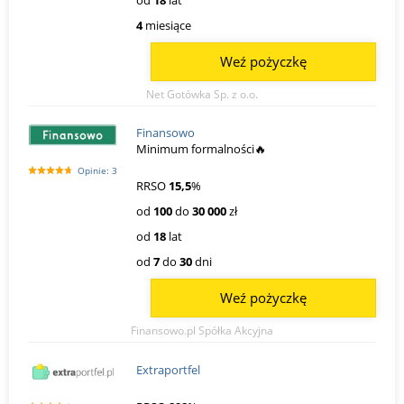
4
miesiące
Weź pożyczkę
Net Gotówka Sp. z o.o.
Finansowo
Minimum formalności🔥
Opinie: 3
RRSO
15,5
%
od
100
do
30 000
zł
od
18
lat
od
7
do
30
dni
Weź pożyczkę
Finansowo.pl Spółka Akcyjna
Extraportfel