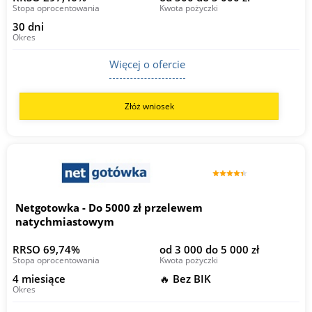
Stopa oprocentowania
Kwota pożyczki
30 dni
Okres
Więcej o ofercie
Złóż wniosek
Netgotowka - Do 5000 zł przelewem
natychmiastowym
RRSO 69,74%
od 3 000 do 5 000 zł
Stopa oprocentowania
Kwota pożyczki
4 miesiące
🔥 Bez BIK
Okres