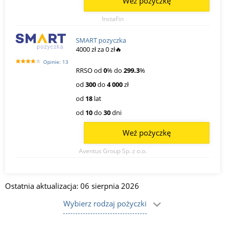
Weź pożyczkę
InstaFin
SMART pozyczka
4000 zł za 0 zł🔥
Opinie: 13
RRSO od
0
% do
299.3
%
od
300
do
4 000
zł
od
18
lat
od
10
do
30
dni
Weź pożyczkę
Aventus Group Sp. z o.o.
Ostatnia aktualizacja: 06 sierpnia 2026
Wybierz rodzaj pożyczki