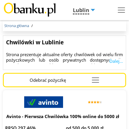
Lublin
Menu
Burger
Strona główna
Chwilówki w Lublinie
Strona prezentuje aktualne oferty chwilówek od wielu firm
pożyczkowych lub osób prywatnych dostępnych dla
Dalej...
mieszkańców w Lublinie. Możesz szybko porównać
warunki, kwoty do 150 000 zł i okres spłaty pożyczek.
Chwilówki to szybkie rozwiązanie na nagłe wydatki,
Odebrać pożyczkę
dostępne bez zbędnych formalności. Zebraliśmy w naszym
rankingu te najlepsze.
Avinto - Pierwsza Chwilówka 100% online do 5000 zł
RRSO 297,46%
od 500 do 5 000 zł