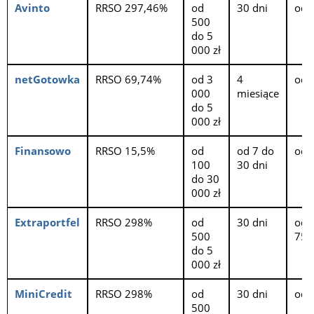
Avinto
RRSO 297,46%
od
30 dni
od 1
500
do 5
000 zł
netGotowka
RRSO 69,74%
od 3
4
od 1
000
miesiące
do 5
000 zł
Finansowo
RRSO 15,5%
od
od 7 do
od 1
100
30 dni
do 30
000 zł
Extraportfel
RRSO 298%
od
30 dni
od 
500
75 l
do 5
000 zł
MiniCredit
RRSO 298%
od
30 dni
od 2
500