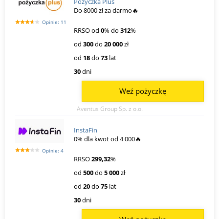
Pożyczka Plus
Do 8000 zł za darmo🔥
Opinie: 11
RRSO od
0
% do
312
%
od
300
do
20 000
zł
od
18
do
73
lat
30
dni
Weź pożyczkę
Aventus Group Sp. z o.o.
InstaFin
0% dla kwot od 4 000🔥
Opinie: 4
RRSO
299,32
%
od
500
do
5 000
zł
od
20
do
75
lat
30
dni