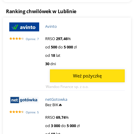
Ranking chwilówek w Lublinie
Avinto
RRSO
297,46
%
Opinie: 7
od
500
do
5 000
zł
od
18
lat
30
dni
Weź pożyczkę
Wandoo Finance sp. z o.o.
netGotowka
Bez BIK🔥
Opinie: 5
RRSO
69,74
%
od
3 000
do
5 000
zł
od
18
lat