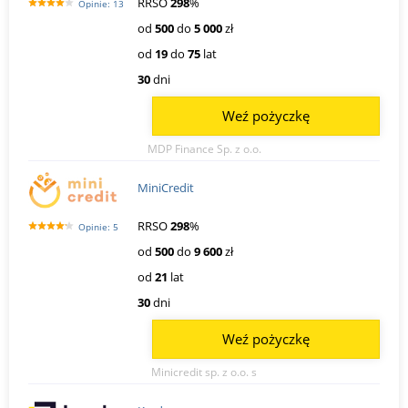
RRSO
298
%
Opinie: 13
od
500
do
5 000
zł
od
19
do
75
lat
30
dni
Weź pożyczkę
MDP Finance Sp. z o.o.
MiniCredit
RRSO
298
%
Opinie: 5
od
500
do
9 600
zł
od
21
lat
30
dni
Weź pożyczkę
Minicredit sp. z o.o. s