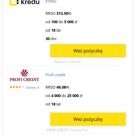
Kredu
RRSO
313,50
%
od
100
do
5 000
zł
od
18
lat
30
dni
Weź pożyczkę
Więcej o ofercie
Profi credit
RRSO
49,08
%
Opinie: 8
od
4 000
do
25 000
zł
od
18
lat
Weź pożyczkę
PROFI CREDIT Polska S.A.