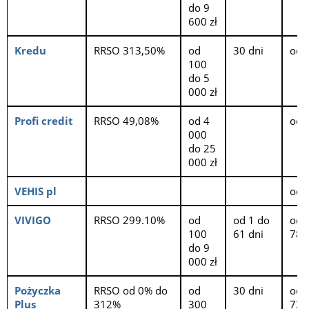
do 9
600 zł
Kredu
RRSO 313,50%
od
30 dni
od 1
100
do 5
000 zł
Profi credit
RRSO 49,08%
od 4
od 1
000
do 25
000 zł
VEHIS pl
od 1
VIVIGO
RRSO 299.10%
od
od 1 do
od 
100
61 dni
78 l
do 9
000 zł
Pożyczka
RRSO od 0% do
od
30 dni
od 
Plus
312%
300
73 l