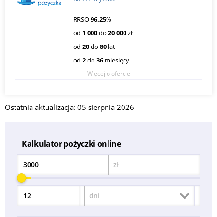
RRSO
96.25
%
od
1 000
do
20 000
zł
od
20
do
80
lat
od
2
do
36
miesięcy
Więcej o ofercie
Ostatnia aktualizacja: 05 sierpnia 2026
Kalkulator pożyczki online
zł
Kwota
dni
Okres