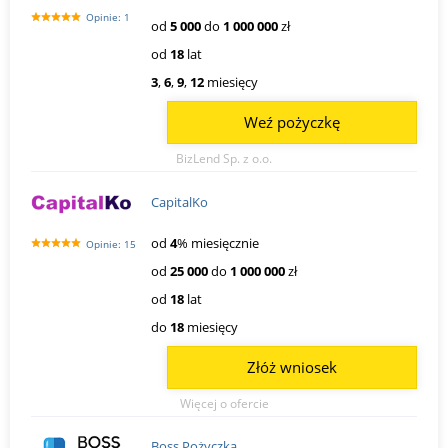
Opinie: 1
od
5 000
do
1 000 000
zł
od
18
lat
3
,
6
,
9
,
12
miesięcy
Weź pożyczkę
BizLend Sp. z o.o.
CapitalKo
od
4
% miesięcznie
Opinie: 15
od
25 000
do
1 000 000
zł
od
18
lat
do
18
miesięcy
Złóż wniosek
Więcej o ofercie
Boss Pożyczka