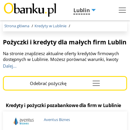
Lublin
Menu
Burger
Strona główna
Kredyty w Lublinie
Pożyczki i kredyty dla małych firm Lublin
Na stronie znajdziesz aktualne oferty kredytów firmowych
dostępnych w Lublinie. Możesz porównać warunki, kwoty
oraz okresy spłaty oferowane przez różne banki. Kwota do 1
Dalej...
000 000 zł, okres kredytowania od 2 do 36 miesięcy. To
idealne miejsce dla przedsiębiorców szukających korzystnego
finansowania. Wybierz optymalną dla Ciebie ofertę, kliknij link
Odebrać pożyczkę
Menu
i wypełnij wniosek online. Otrzymaj szybką a korzystną
Burger
decyzję!
Kredyty i pożyczki pozabankowe dla firm w Lublinie
Aventus Biznes