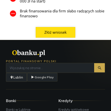
000 zł na start)
Brak finansowania dla firm słabo radzących sobie
finansowo
Złóż wniosek
PORTAL FINANSOWY POLSKI
Lublin
Google Play
Banki
Kredyty
Banki w Lublinie
Kredyty gotówkowe