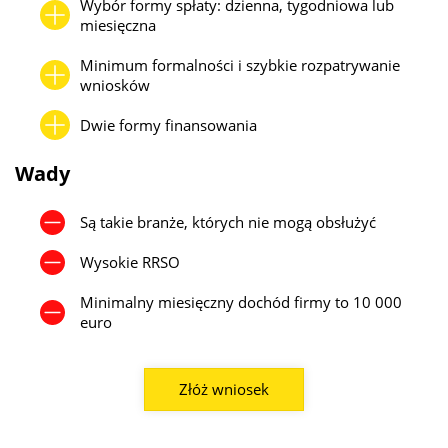
Godziny pracy:
Pn-Pt 09:00 - 17:00;
Wybór formy spłaty: dzienna, tygodniowa lub
miesięczna
Nest Bank
Adres:
Narutowicza 27, Lublin;
Minimum formalności i szybkie rozpatrywanie
Kontakt:
22 438 41 41;
wniosków
Godziny pracy:
pn-pt: 08:30-16:30;
Dwie formy finansowania
Nest Bank
Adres:
Wrońska 1D, Lublin;
Wady
Kontakt:
22 438 41 41;
Godziny pracy:
pn-pt: 11:00-15:00;
Są takie branże, których nie mogą obsłużyć
Wysokie RRSO
Minimalny miesięczny dochód firmy to 10 000
euro
Złóż wniosek