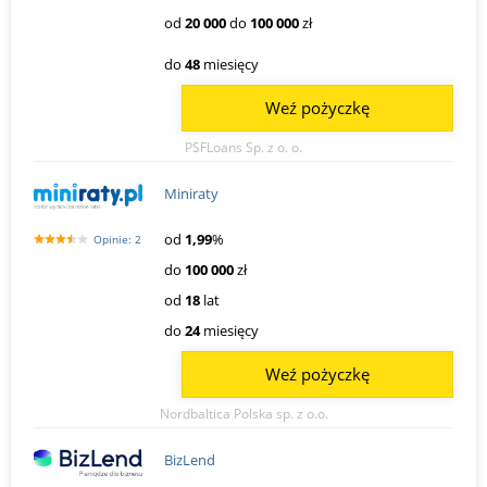
od
20 000
do
100 000
zł
do
48
miesięcy
Weź pożyczkę
PSFLoans Sp. z o. o.
Miniraty
od
1,99
%
Opinie: 2
do
100 000
zł
od
18
lat
do
24
miesięcy
Weź pożyczkę
Nordbaltica Polska sp. z o.o.
BizLend