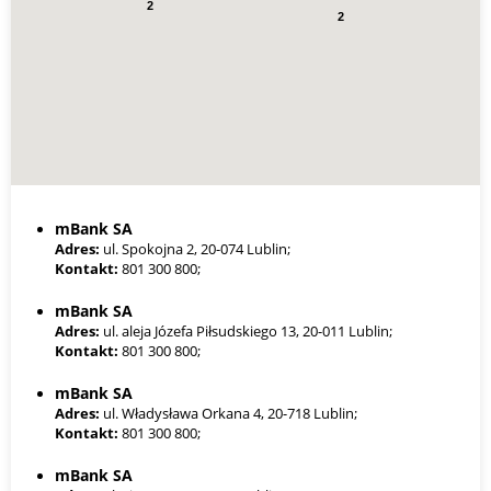
2
finansowania nawet na kwoty powyżej 1 mln zł, szczególnie w
2
formie faktoringu lub finansowania celowego (np. zakup sprzętu,
towaru).
Warto jednak pamiętać, że im wyższa kwota, tym większe
wymagania dotyczące dokumentów (np. KPiR, deklaracje VAT,
wyciągi bankowe), a także konieczność posiadania stażu
działalności – zwykle min. 6–12 miesięcy. W przypadku
młodszych firm lub słabej historii finansowej limity będą niższe, a
oprocentowanie wyższe.
mBank SA
Adres:
ul. Spokojna 2, 20-074 Lublin;
Kontakt:
801 300 800;
mBank SA
Adres:
ul. aleja Józefa Piłsudskiego 13, 20-011 Lublin;
Kontakt:
801 300 800;
mBank SA
Adres:
ul. Władysława Orkana 4, 20-718 Lublin;
Kontakt:
801 300 800;
mBank SA