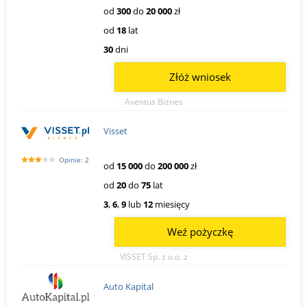
od
300
do
20 000
zł
od
18
lat
30
dni
Złóż wniosek
Aventus Biznes
Visset
Opinie: 2
od
15 000
do
200 000
zł
od
20
do
75
lat
3
,
6
,
9
lub
12
miesięcy
Weź pożyczkę
VISSET Sp. z o.o. z
Auto Kapital