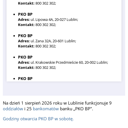
Kontakt:
800 302 302;
PKO BP
Adres:
ul. Lipowa 4A, 20-027 Lublin;
Kontakt:
800 302 302;
PKO BP
Adres:
ul. Zana 32A, 20-601 Lublin;
Kontakt:
800 302 302;
PKO BP
Adres:
ul. Krakowskie Przedmieście 60, 20-002 Lublin;
Kontakt:
800 302 302;
PKO BP
Adres:
ul. Koncertowa 4 D, 20-866 Lublin;
Kontakt:
800 302 302;
PKO BP
Na dzień 1 sierpień 2026 roku w Lublinie funkcjonuje 9
Adres:
ul. Łęczyńska 51, 20-313 Lublin;
oddziałów
i 25
bankomatów
banku „PKO BP".
Kontakt:
800 302 302;
Godziny otwarcia PKO BP w sobotę.
PKO BP
Adres:
ul. Watykańska 7, 20-538 Lublin;