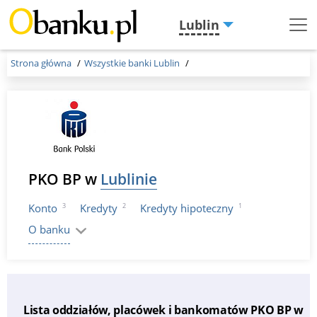
Lublin
Menu
Burger
Strona główna
Wszystkie banki Lublin
PKO BP w
Lublinie
3
2
1
Konto
Kredyty
Kredyty hipoteczny
O banku
Lista oddziałów, placówek i bankomatów PKO BP w