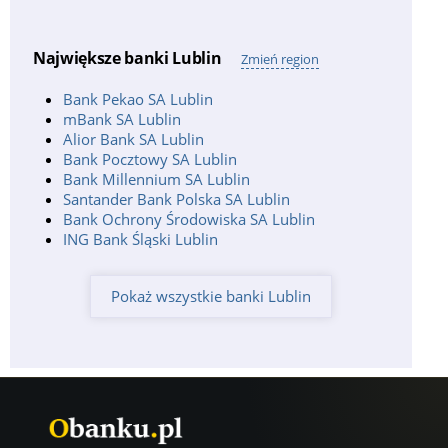
12:00-23:00, nd: 12:00-22:00;
PKO BP, bankomat
Największe banki Lublin
Zmień region
Adres:
Łęczyńska 51, Lublin;
Kontakt:
tel: 800 302 302;
Bank Pekao SA Lublin
Godziny pracy:
całodobowe;
mBank SA Lublin
Alior Bank SA Lublin
PKO BP, bankomat
Bank Pocztowy SA Lublin
Adres:
Pl. Dworcowy 1, Lublin;
Bank Millennium SA Lublin
Kontakt:
tel: 800 302 302;
Godziny pracy:
całodobowe;
Santander Bank Polska SA Lublin
Bank Ochrony Środowiska SA Lublin
PKO BP, bankomat
ING Bank Śląski Lublin
Adres:
Al. Racławickie 33, Lublin;
Kontakt:
tel: 800 302 302;
Godziny pracy:
całodobowe;
Pokaż wszystkie banki Lublin
PKO BP, bankomat
Adres:
Lubartowska 43, Lublin;
Kontakt:
tel: 800 302 302;
Godziny pracy:
pn-sb: 07:00-18:00, nd: 09:00-16:00;
PKO BP, bankomat
Adres:
Zbigniewa Herberta 14, Lublin;