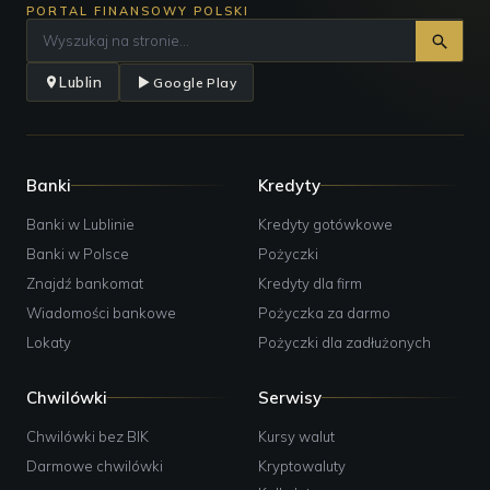
Kontakt:
tel: 800 302 302;
PORTAL FINANSOWY POLSKI
Godziny pracy:
całodobowe;
PKO BP, bankomat
Lublin
Google Play
Adres:
Krakowskie Przedmieście 60, Lublin;
Kontakt:
tel: 800 302 302;
Godziny pracy:
całodobowe;
PKO BP, bankomat
Banki
Kredyty
Adres:
Chodźki 14, Lublin;
Kontakt:
tel: 800 302 302;
Banki w Lublinie
Kredyty gotówkowe
Godziny pracy:
pn-sb: 06:30-22:00;
Banki w Polsce
Pożyczki
PKO BP, bankomat
Znajdź bankomat
Kredyty dla firm
Adres:
Ametystowa 1, Lublin;
Wiadomości bankowe
Pożyczka za darmo
Kontakt:
tel: 800 302 302;
Godziny pracy:
całodobowe;
Lokaty
Pożyczki dla zadłużonych
PKO BP, bankomat
Chwilówki
Serwisy
Adres:
Krakowskie Przedmieście 14, Lublin;
Kontakt:
tel: 800 302 302;
Chwilówki bez BIK
Kursy walut
Godziny pracy:
całodobowe;
Darmowe chwilówki
Kryptowaluty
PKO BP, bankomat